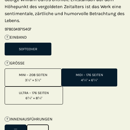
Höhepunkt des vergoldeten Zeitalters ist das Werk eine
sentimentale, zärtliche und humorvolle Betrachtung des
Lebens.
9780349715407
EINBAND
?
SOFTCOVER
GRÖSSE
?
MINI – 208 SEITEN
MIDI – 176 SEITEN
3½" × 5½"
4¾" × 6¾"
ULTRA – 176 SEITEN
6¾" × 8¾"
INNENAUSFÜHRUNGEN
?