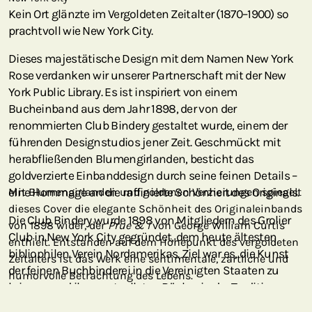
Kein Ort glänzte im Vergoldeten Zeitalter (1870–1900) so
prachtvoll wie New York City.
Dieses majestätische Design mit dem Namen New York
Rose verdanken wir unserer Partnerschaft mit der New
York Public Library. Es ist inspiriert von einem
Bucheinband aus dem Jahr 1898, der von der
renommierten Club Bindery gestaltet wurde, einem der
führenden Designstudios jener Zeit. Geschmückt mit
herabfließenden Blumengirlanden, besticht das
goldverzierte Einbanddesign durch seine feinen Details –
eine Hommage an die raffinierte Schönheit des Originals.
Mit Blumengirlanden und goldenen Verzierungen spiegelt
dieses Cover die elegante Schönheit des Originaleinbands
Die Club Bindery wurde 1898 von Mitgliedern des Grolier
von 1898 wider, der
Prue & I
von George William Curtis
Club in New York City gegründet, dem heute ältesten
enthielt. Entstanden auf dem Höhepunkt des vergoldeten
bibliophilen Verein Nordamerikas. Ziel war es, die Kunst
Zeitalters ist das Werk eine sentimentale, zärtliche und
der feinen Buchbinderei in die Vereinigten Staaten zu
humorvolle Betrachtung des Lebens.
bringen und ihre wertvollsten Bücher in der Tradition
europäischer Buchbindereien binden zu lassen. Der hier