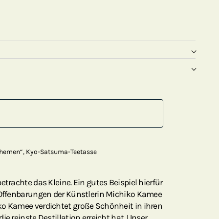
themen“, Kyo-Satsuma-Teetasse
etrachte das Kleine. Ein gutes Beispiel hierfür
n Offenbarungen der Künstlerin Michiko Kamee
ko Kamee verdichtet große Schönheit in ihren
ie reinste Destillation erreicht hat. Unser