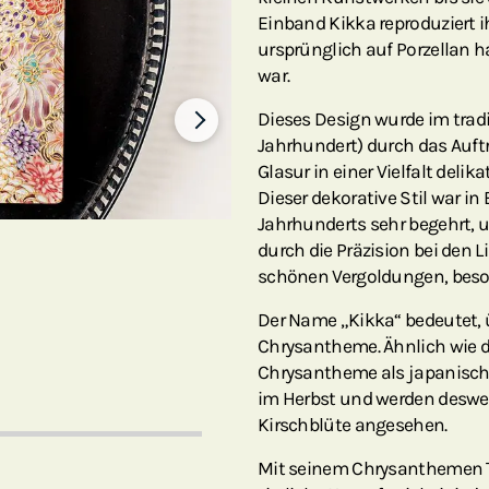
Einband Kikka reproduziert i
ursprünglich auf Porzellan 
war.
Dieses Design wurde im tradit
Jahrhundert) durch das Auft
Glasur in einer Vielfalt delika
Dieser dekorative Stil war in
Jahrhunderts sehr begehrt, u
durch die Präzision bei den 
schönen Vergoldungen, beso
Der Name „Kikka“ bedeutet, 
Chrysantheme. Ähnlich wie di
Chrysantheme als japanisch
im Herbst und werden desweg
Kirschblüte angesehen.
Mit seinem Chrysanthemen T