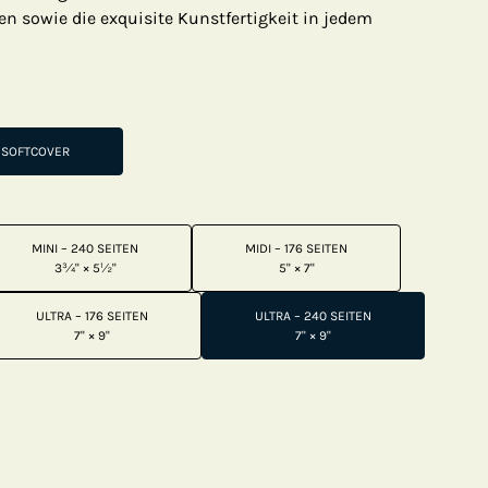
n sowie die exquisite Kunstfertigkeit in jedem
SOFTCOVER
MINI – 240 SEITEN
MIDI – 176 SEITEN
3¾" × 5½"
5" × 7"
ULTRA – 176 SEITEN
ULTRA – 240 SEITEN
7" × 9"
7" × 9"