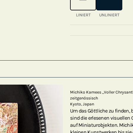
LINIERT
UNLINIERT
Michiko Kamees „Voller Chrysan
zeitgenössisch
Kyoto, Japan
Um das Göttliche zu finden, b
sind die erlesenen visuelle
auf Miniaturobjekten. Michi
kleinen Kunstwerken bis sie d