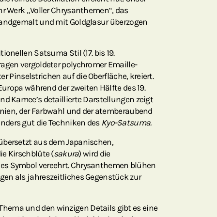
hr Werk „Voller Chrysanthemen“, das
handgemalt und mit Goldglasur überzogen
ionellen Satsuma Stil (17. bis 19.
ragen vergoldeter polychromer Emaille-
ter Pinselstrichen auf die Oberfläche, kreiert.
 Europa während der zweiten Hälfte des 19.
nd Kamee’s detaillierte Darstellungen zeigt
Linien, der Farbwahl und der atemberaubend
nders gut die Techniken des
Kyo-Satsuma.
übersetzt aus dem Japanischen,
e Kirschblüte (
sakura
) wird die
es Symbol vereehrt. Chrysanthemen blühen
en als jahreszeitliches Gegenstück zur
hema und den winzigen Details gibt es eine