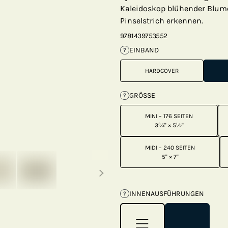
Kaleidoskop blühender Blume
Pinselstrich erkennen.
9781439753552
EINBAND
?
HARDCOVER
GRÖSSE
?
MINI – 176 SEITEN
3¾" × 5½"
MIDI – 240 SEITEN
Next thumbnails
5" × 7"
INNENAUSFÜHRUNGEN
?