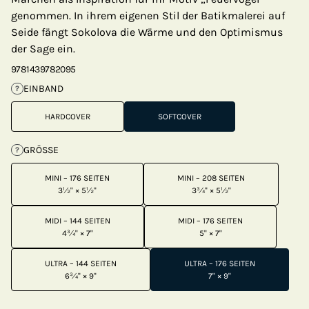
genommen. In ihrem eigenen Stil der Batikmalerei auf
Seide fängt Sokolova die Wärme und den Optimismus
der Sage ein.
9781439782095
EINBAND
?
HARDCOVER
SOFTCOVER
GRÖSSE
?
MINI – 176 SEITEN
MINI – 208 SEITEN
3½" × 5½"
3¾" × 5½"
MIDI – 144 SEITEN
MIDI – 176 SEITEN
4¾" × 7"
5" × 7"
ULTRA – 144 SEITEN
ULTRA – 176 SEITEN
6¾" × 9"
7" × 9"