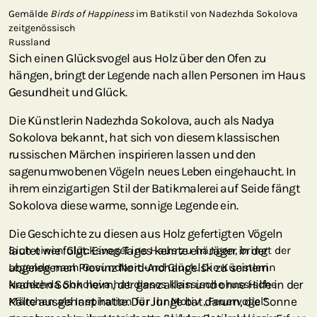
Gemälde
Birds of Happiness
im Batikstil von Nadezhda Sokolova
zeitgenössisch
Russland
Sich einen Glücksvogel aus Holz über den Ofen zu
hängen, bringt der Legende nach allen Personen im Haus
Gesundheit und Glück.
Die Künstlerin Nadezhda Sokolova, auch als Nadya
Sokolova bekannt, hat sich von diesem klassischen
russischen Märchen inspirieren lassen und den
sagenumwobenen Vögeln neues Leben eingehaucht. In
ihrem einzigartigen Stil der Batikmalerei auf Seide fängt
Sokolova diese warme, sonnige Legende ein.
Die Geschichte zu diesen aus Holz gefertigten Vögeln
lautet wie folgt: Eines Tages kehrte ein Jäger in der
Sich einen Glücksvogel ins Haus zu hängen, bringt der
abgelegenen Provinz Nord-Archangelsk zu seinem
Legende nach Gesundheit und Glück. Die Künstlerin
kranken Sohn heim, der ganz allein und ohne Hilfe in der
Nadezhda Sokolova hat dieses klassische russische
Kälte ausgeharrt hatte. Der Junge bat darum, die Sonne
Märchen als Inspiration für ihr Motiv „Feuervogel“