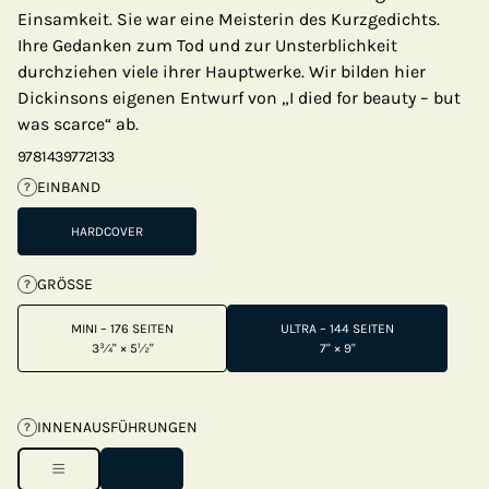
Einsamkeit. Sie war eine Meisterin des Kurzgedichts.
Ihre Gedanken zum Tod und zur Unsterblichkeit
durchziehen viele ihrer Hauptwerke. Wir bilden hier
Dickinsons eigenen Entwurf von „I died for beauty – but
was scarce“ ab.
9781439772133
EINBAND
?
HARDCOVER
GRÖSSE
?
MINI – 176 SEITEN
ULTRA – 144 SEITEN
3¾" × 5½"
7" × 9"
INNENAUSFÜHRUNGEN
?