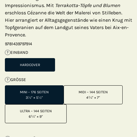
Impressionismus. Mit
Terrakotta-Töpfe und Blumen
erschloss Cézanne die Welt der Malerei von Stilleben.
Hier arrangiert er Alltagsgegenstände wie einen Krug mit
Topfgeranien auf dem Landgut seines Vaters bei Aix-en-
Provence.
9781439797914
EINBAND
?
HARDCOVER
GRÖSSE
?
MINI – 176 SEITEN
MIDI – 144 SEITEN
3½" × 5½"
4¾" × 7"
ULTRA – 144 SEITEN
6¾" × 9"