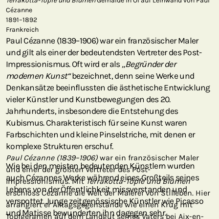
Terrakotta-Töpfe und Blumen
Gemälde in Öl auf Leinwand von Paul
Cézanne
1891–1892
Frankreich
Paul Cézanne (1839–1906) war ein französischer Maler
und gilt als einer der bedeutendsten Vertreter des Post-
Impressionismus. Oft wird er als
„Begründer der
modernen Kunst“
bezeichnet, denn seine Werke und
Denkansätze beeinflussten die ästhetische Entwicklung
vieler Künstler und Kunstbewegungen des 20.
Jahrhunderts, insbesondere die Entstehung des
Kubismus. Charakteristisch für seine Kunst waren
Farbschichten und kleine Pinselstriche, mit denen er
komplexe Strukturen erschuf.
Paul Cézanne (1839–1906)
war ein französischer Maler
Wie bei den meisten bedeutenden Künstlern wurden
und einer der größten Vertreter des Post-
auch Cézannes Werke während eines Großteils seines
Impressionismus. Mit
Terrakotta-Töpfe und Blumen
Lebens von der Öffentlichkeit missverstanden und
erschloss Cézanne die Welt der Malerei von Stilleben. Hier
verspottet. Junge zeitgenössische Künstler wie Picasso
arrangiert er Alltagsgegenstände wie einen Krug mit
und Matisse bewunderten ihn dagegen sehr.
Topfgeranien auf dem Landgut seines Vaters bei Aix-en-