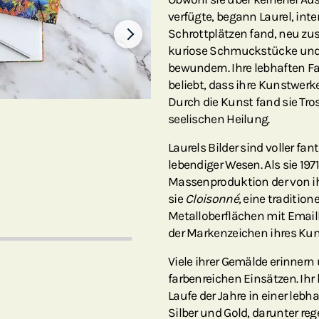
verfügte, begann Laurel, inte
Schrottplätzen fand, neu zu
kuriose Schmuckstücke und e
bewundern. Ihre lebhaften F
beliebt, dass ihre Kunstwerk
Durch die Kunst fand sie Tro
seelischen Heilung.
Laurels Bilder sind voller fa
lebendiger Wesen. Als sie 19
Massenproduktion der von ih
sie
Cloisonné,
eine traditione
Metalloberflächen mit Email
der Markenzeichen ihres Kuns
Viele ihrer Gemälde erinnern
farbenreichen Einsätzen. Ih
Laufe der Jahre in einer lebh
Silber und Gold, darunter r