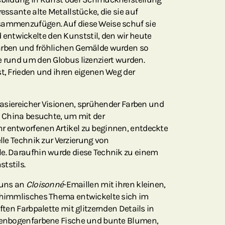
ressante alte Metallstücke, die sie auf
sammenzufügen. Auf diese Weise schuf sie
ntwickelte den Kunststil, den wir heute
arben und fröhlichen Gemälde wurden so
e rund um den Globus lizenziert wurden.
st, Frieden und ihren eigenen Weg der
ntasiereicher Visionen, sprühender Farben und
71 China besuchte, um mit der
r entworfenen Artikel zu beginnen, entdeckte
lle Technik zur Verzierung von
le. Daraufhin wurde diese Technik zu einem
tstils.
 uns an
Cloisonné
-Emaillen mit ihren kleinen,
r himmlisches Thema entwickelte sich im
aften Farbpalette mit glitzernden Details in
egenbogenfarbene Fische und bunte Blumen,