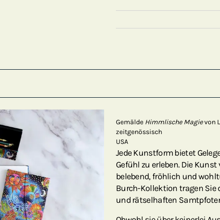
Gemälde
Himmlische Magie
von L
zeitgenössisch
USA
Jede Kunstform bietet Geleg
Gefühl zu erleben. Die Kunst
belebend, fröhlich und wohlt
Burch-Kollektion tragen Sie 
und rätselhaften Samtpfoten 
Obwohl sie über keinerlei A