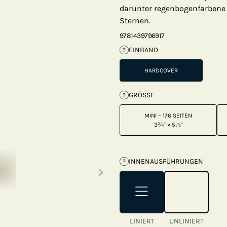
darunter regenbogenfarbene
Sternen.
9781439796917
EINBAND
?
HARDCOVER
GRÖSSE
?
MINI – 176 SEITEN
3¾" × 5½"
Next thumbnails
INNENAUSFÜHRUNGEN
?
LINIERT
UNLINIERT