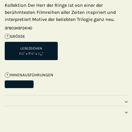
Kollektion Der Herr der Ringe ist von einer der
berühmtesten Filmreihen aller Zeiten inspiriert und
interpretiert Motive der beliebten Trilogie ganz neu.
9780349724140
GRÖSSE
?
LESEZEICHEN
1½" × 7¼" × ¹⁄₃₂"
INNENAUSFÜHRUNGEN
?