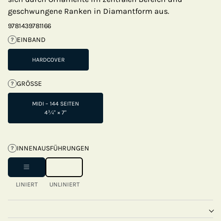
geschwungene Ranken in Diamantform aus.
9781439781166
EINBAND
?
HARDCOVER
GRÖSSE
?
MIDI – 144 SEITEN
4¾" × 7"
INNENAUSFÜHRUNGEN
?
LINIERT
UNLINIERT