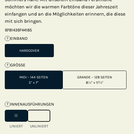
möchten wir die warmen Farbtöne dieser Jahreszeit
einfangen und an die Möglichkeiten erinnern, die diese
mit sich bringen.
9781439744185
EINBAND
?
HARDCOVER
GRÖSSE
?
MIDI – 144 SEITEN
GRANDE – 128 SEITEN
5" × 7"
8¼" × 11¾"
INNENAUSFÜHRUNGEN
?
LINIERT
UNLINIERT