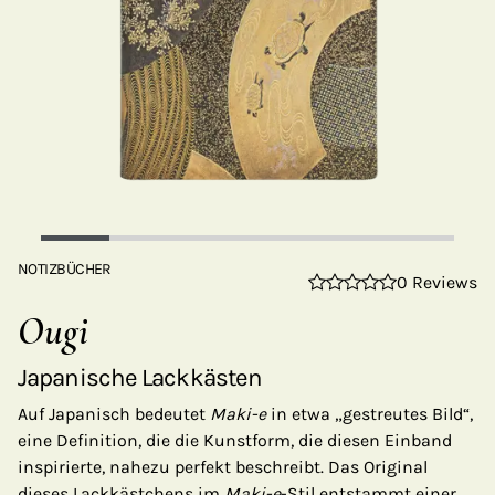
NOTIZBÜCHER
0 Reviews
Ougi
Japanische Lackkästen
Auf Japanisch bedeutet
Maki-e
in etwa „gestreutes Bild“,
eine Definition, die die Kunstform, die diesen Einband
inspirierte, nahezu perfekt beschreibt. Das Original
dieses Lackkästchens im
Maki-e
-Stil entstammt einer