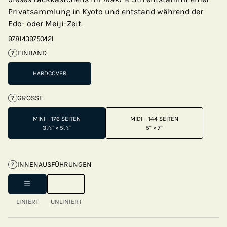
Privatsammlung in Kyoto und entstand während der
Edo- oder Meiji-Zeit.
9781439750421
EINBAND
?
HARDCOVER
GRÖSSE
?
MINI – 176 SEITEN
MIDI – 144 SEITEN
3½" × 5½"
5" × 7"
INNENAUSFÜHRUNGEN
?
LINIERT
UNLINIERT