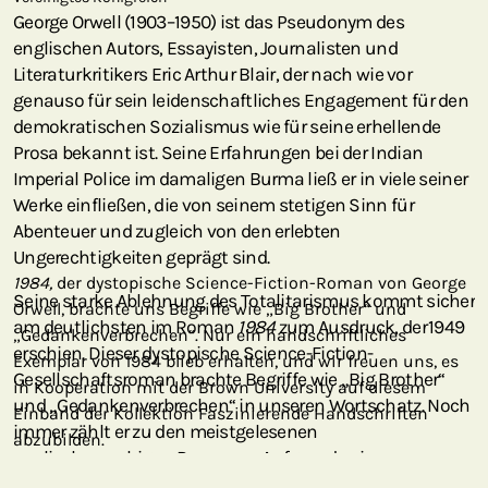
George Orwell (1903–1950) ist das Pseudonym des
englischen Autors, Essayisten, Journalisten und
Literaturkritikers Eric Arthur Blair, der nach wie vor
genauso für sein leidenschaftliches Engagement für den
demokratischen Sozialismus wie für seine erhellende
Prosa bekannt ist. Seine Erfahrungen bei der Indian
Imperial Police im damaligen Burma ließ er in viele seiner
Werke einfließen, die von seinem stetigen Sinn für
Abenteuer und zugleich von den erlebten
Ungerechtigkeiten geprägt sind.
1984,
der dystopische Science-Fiction-Roman von George
Seine starke Ablehnung des Totalitarismus kommt sicher
Orwell, brachte uns Begriffe wie „Big Brother“ und
am deutlichsten im Roman
1984
zum Ausdruck, der 1949
„Gedankenverbrechen“. Nur ein handschriftliches
erschien. Dieser dystopische Science-Fiction-
Exemplar von 1984 blieb erhalten, und wir freuen uns, es
Gesellschaftsroman brachte Begriffe wie „Big Brother“
in Kooperation mit der Brown University auf diesem
und „Gedankenverbrechen“ in unseren Wortschatz. Noch
Einband der Kollektion Faszinierende Handschriften
immer zählt er zu den meistgelesenen
abzubilden.
englischsprachigen Romanen. Aufgrund seiner
verstörenden Aktualität angesichts des derzeitigen