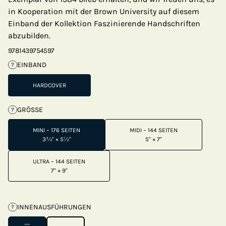
in Kooperation mit der Brown University auf diesem
Einband der Kollektion Faszinierende Handschriften
abzubilden.
9781439754597
EINBAND
?
HARDCOVER
GRÖSSE
?
MINI – 176 SEITEN
MIDI – 144 SEITEN
3¾" × 5½"
5" × 7"
ULTRA – 144 SEITEN
7" × 9"
INNENAUSFÜHRUNGEN
?