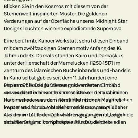
Blicken Sie in den Kosmos mit diesem von der
Sternenwelt inspirierten Muster. Die goldenen
Verzierungen auf der Oberfläche unseres Midnight Star
Designs leuchten wie eine explodierende Supernova.
Eine berühmte Kairoer Werkstatt schuf diesen Einband
mit dem zwölfzackigen Sternenmotiv Anfang des 16.
Jahrhunderts. Damals standen Kairo und Damaskus
unter der Herrschaft der Mamelucken (1250-1517) im
Zentrum des islamischen Bucheinbandes und -handels.
In Kairo selbst gab es seit dem 11. Jahrhundert eine
Papiermühle. Das für diesen goldverzierten Einband
Dieses zwölfzackige Sternenmotiv entstand im 16.
verwendete Leder wurde vermutlich von der arabischen
Jahrhundert in einem brillanten Atelier in Kairo. Sein
Halbinsel oder aus dem nordafrikanischen Maghreb
Name wurde zwar nicht überliefert, aber die detailreichen
importiert. Und obwohl der Name des ursprünglichen
Muster und feinen Materialien erklären, warum Bücher
Ateliers im Laufe der Zeit verloren gegangen ist, zeigen die
aus diesem Atelier so geschätzt wurden. Heute befindet
detaillierten und komplizierten Muster, die diese edlen
sich das Original im Kunstpalast in Düsseldorf.
Materialien zieren, warum Bücher aus dieser Werkstatt so
hochgeschätzt waren – und es immer noch sind.