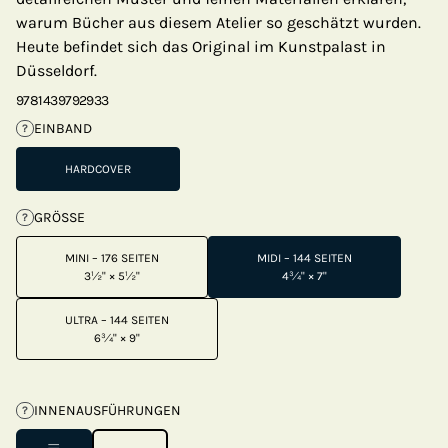
warum Bücher aus diesem Atelier so geschätzt wurden.
Heute befindet sich das Original im Kunstpalast in
Düsseldorf.
9781439792933
EINBAND
?
HARDCOVER
GRÖSSE
?
MINI – 176 SEITEN
MIDI – 144 SEITEN
3½" × 5½"
4¾" × 7"
ULTRA – 144 SEITEN
6¾" × 9"
INNENAUSFÜHRUNGEN
?