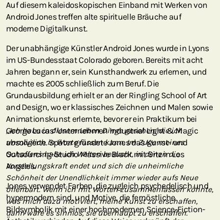
Auf diesem kaleidoskopischen Einband mit Werken von
Android Jones treffen alte spirituelle Bräuche auf
moderne Digitalkunst.
Der unabhängige Künstler Android Jones wurde in Lyons
im US-Bundesstaat Colorado geboren. Bereits mit acht
Jahren begann er, sein Kunsthandwerk zu erlernen, und
machte es 2005 schließlich zum Beruf. Die
Grundausbildung erhielt er an der Ringling School of Art
and Design, wo er klassisches Zeichnen und Malen sowie
Animationskunst erlernte, bevor er ein Praktikum bei
George Lucas’ Unternehmen Industrial Light & Magic
„Ich habe in diesem Leben Dinge gesehen, die ich
absolvierte. Später gründete Jones das Kunst- und
unmöglich in Worte fassen kann. Im Zuge meines
Outsourcing-Studio Massive Black mit Sitz in Los
Schaffens habe ich Welten besucht, in denen die
Angeles.
Vorstellungskraft endet und sich die unheimliche
Schönheit der Unendlichkeit immer wieder aufs Neue
Jones verwendet Farben, die zugleich psychedelisch und
offenbart. Wenn ich mit Worten zusammenfassen könnte,
hypermodern sind, und Motive, die fernöstliche
was mich dazu motiviert, meine Kunst zu erschaffen,
Bildsymbolik mit einer hochmodernen Science-Fiction-
dann wäre es sinnlos, sie überhaupt zu erschaffen.