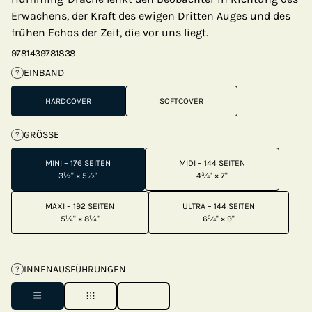
Erwachens, der Kraft des ewigen Dritten Auges und des
frühen Echos der Zeit, die vor uns liegt.
9781439781838
EINBAND
?
HARDCOVER
SOFTCOVER
GRÖSSE
?
MINI – 176 SEITEN
MIDI – 144 SEITEN
3½" × 5½"
4¾" × 7"
MAXI – 192 SEITEN
ULTRA – 144 SEITEN
5¼" × 8¼"
6¾" × 9"
INNENAUSFÜHRUNGEN
?