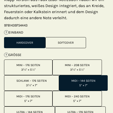
strukturiertes, weißes Design integriert, das an Kreide,
Feuerstein oder Kalkstein erinnert und dem Design
dadurch eine andere Note verleiht.
9781439754443
EINBAND
?
HARDCOVER
SOFTCOVER
GRÖSSE
?
MINI – 176 SEITEN
MINI – 208 SEITEN
3¾" × 5½"
3¾" × 5½"
SCHLANK – 176 SEITEN
MIDI – 144 SEITEN
3¾" × 7"
5" × 7"
MIDI – 176 SEITEN
MIDI – 240 SEITEN
5" × 7"
5" × 7"
ULTRA – 144 SEITEN
ULTRA – 176 SEITEN