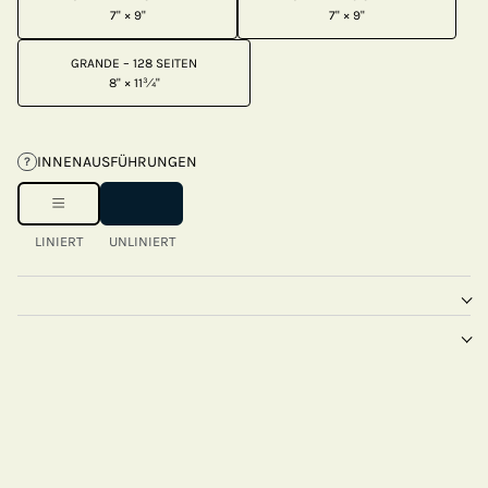
7" × 9"
7" × 9"
GRANDE – 128 SEITEN
8" × 11¾"
INNENAUSFÜHRUNGEN
?
LINIERT
UNLINIERT