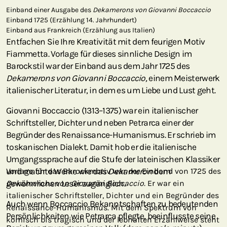
Einband einer Ausgabe des
Dekamerons von Giovanni Boccaccio
Einband 1725 (Erzählung 14. Jahrhundert)
Einband aus Frankreich (Erzählung aus Italien)
Entfachen Sie Ihre Kreativität mit dem feurigen Motiv
Fiammetta. Vorlage für dieses sinnliche Design im
Barockstil war der Einband aus dem Jahr 1725 des
Dekamerons von Giovanni Boccaccio,
einem Meisterwerk
italienischer Literatur, in dem es um Liebe und Lust geht.
Giovanni Boccaccio (1313–1375) war ein italienischer
Schriftsteller, Dichter und neben Petrarca einer der
Begründer des Renaissance-Humanismus. Er schrieb im
toskanischen Dialekt. Damit hob er die italienische
Umgangssprache auf die Stufe der lateinischen Klassiker
und machte Werke wie das
Vorlage für das Barockmotiv war der Einband von 1725 des
Dekameron
dem
gewöhnlichen Leser zugänglich.
Dekamerons von Giovanni Boccaccio.
Er war ein
italienischer Schriftsteller, Dichter und ein Begründer des
Auch wenn Boccaccio Bekanntschaften zu bedeutenden
Renaissance-Humanismus. Mit dem Spektrum von
Persönlichkeiten wie Petrarca pflegte, beeinflusste seine
komisch bis tragisch und der lebhaften Erzählweise steht