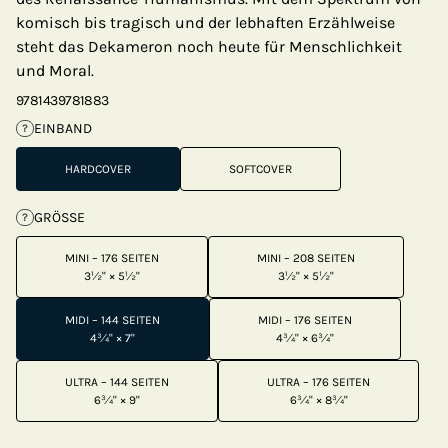
komisch bis tragisch und der lebhaften Erzählweise
steht das Dekameron noch heute für Menschlichkeit
und Moral.
9781439781883
EINBAND
?
HARDCOVER
SOFTCOVER
GRÖSSE
?
MINI – 176 SEITEN
MINI – 208 SEITEN
3½" × 5½"
3½" × 5½"
MIDI – 144 SEITEN
MIDI – 176 SEITEN
4¾" × 7"
4¾" × 6¾"
ULTRA – 144 SEITEN
ULTRA – 176 SEITEN
6¾" × 9"
6¾" × 8¾"