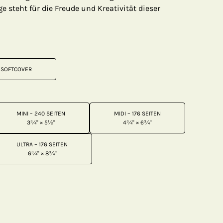
 steht für die Freude und Kreativität dieser
SOFTCOVER
MINI – 240 SEITEN
MIDI – 176 SEITEN
3¾" × 5½"
4¾" × 6¾"
ULTRA – 176 SEITEN
6¾" × 8¾"