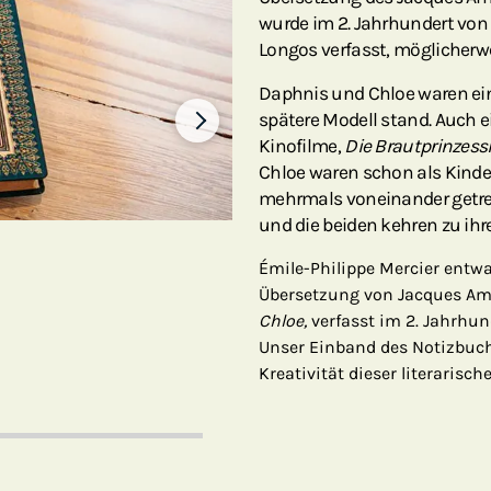
wurde im 2. Jahrhundert von
Longos verfasst, möglicherw
Daphnis und Chloe waren ein l
spätere Modell stand. Auch e
Kinofilme,
Die Brautprinzessi
Chloe waren schon als Kinde
mehrmals voneinander getren
und die beiden kehren zu ihr
Émile-Philippe Mercier entwa
Übersetzung von Jacques A
Chloe,
verfasst im 2. Jahrhun
Unser Einband des Notizbuch
Kreativität dieser literarisch