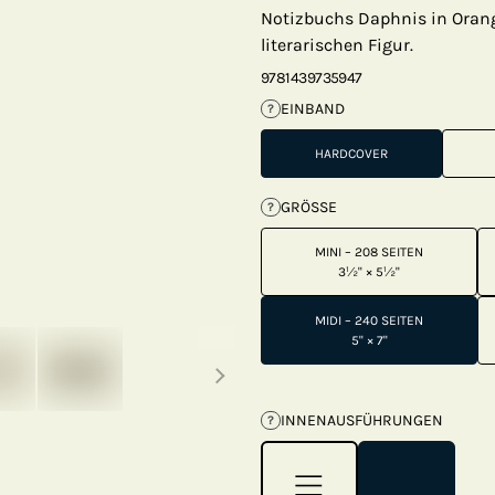
Notizbuchs Daphnis in Orange
literarischen Figur.
9781439735947
EINBAND
?
HARDCOVER
GRÖSSE
?
MINI – 208 SEITEN
3½" × 5½"
MIDI – 240 SEITEN
Next thumbnails
5" × 7"
INNENAUSFÜHRUNGEN
?