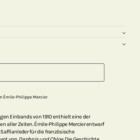
n Émile-Philippe Mercier
gen Einbands von 1910 enthielt eine der
n aller Zeiten. Émile-Philippe Mercier entwarf
Saffianleder für die französische
myot von
Daphnis und Chloe.
Die Geschichte