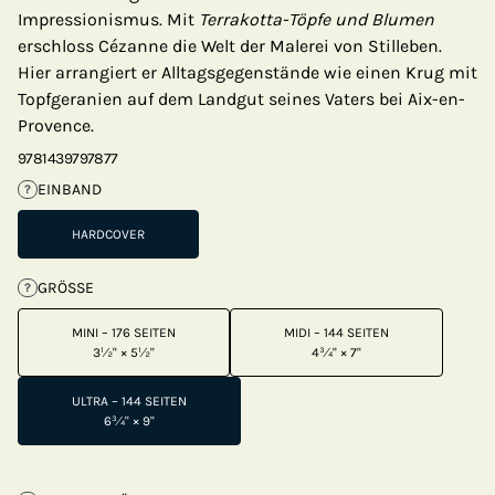
Impressionismus. Mit
Terrakotta-Töpfe und Blumen
erschloss Cézanne die Welt der Malerei von Stilleben.
Hier arrangiert er Alltagsgegenstände wie einen Krug mit
Topfgeranien auf dem Landgut seines Vaters bei Aix-en-
Provence.
9781439797877
EINBAND
?
HARDCOVER
GRÖSSE
?
MINI – 176 SEITEN
MIDI – 144 SEITEN
3½" × 5½"
4¾" × 7"
ULTRA – 144 SEITEN
6¾" × 9"