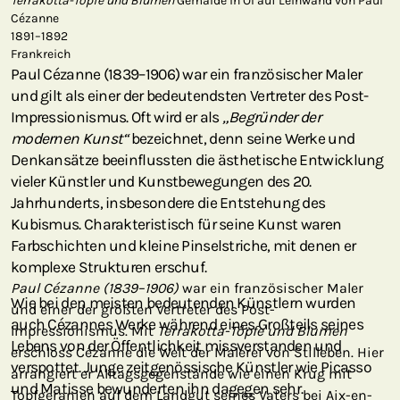
Terrakotta-Töpfe und Blumen
Gemälde in Öl auf Leinwand von Paul
Cézanne
1891–1892
Frankreich
Paul Cézanne (1839–1906) war ein französischer Maler
und gilt als einer der bedeutendsten Vertreter des Post-
Impressionismus. Oft wird er als
„Begründer der
modernen Kunst“
bezeichnet, denn seine Werke und
Denkansätze beeinflussten die ästhetische Entwicklung
vieler Künstler und Kunstbewegungen des 20.
Jahrhunderts, insbesondere die Entstehung des
Kubismus. Charakteristisch für seine Kunst waren
Farbschichten und kleine Pinselstriche, mit denen er
komplexe Strukturen erschuf.
Paul Cézanne (1839–1906)
war ein französischer Maler
Wie bei den meisten bedeutenden Künstlern wurden
und einer der größten Vertreter des Post-
auch Cézannes Werke während eines Großteils seines
Impressionismus. Mit
Terrakotta-Töpfe und Blumen
Lebens von der Öffentlichkeit missverstanden und
erschloss Cézanne die Welt der Malerei von Stilleben. Hier
verspottet. Junge zeitgenössische Künstler wie Picasso
arrangiert er Alltagsgegenstände wie einen Krug mit
und Matisse bewunderten ihn dagegen sehr.
Topfgeranien auf dem Landgut seines Vaters bei Aix-en-