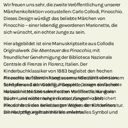
Wir freuen uns sehr, die zweite Veröffentlichung unserer
Märchenkollektion vorzustellen: Carlo Collodi, Pinocchio.
Dieses Design würdigt das beliebte Märchen von
Pinocchio – einer lebendig gewordenen Marionette, die
sich wünscht, ein echter Junge zu sein.
Hier abgebildet ist eine Manuskriptseite aus Collodis
Originalwerk
Die Abenteuer des Pinocchio
, mit
freundlicher Genehmigung der Biblioteca Nazionale
Centrale di Firenze in Florenz, Italien. Der
Kinderbuchklassiker von 1883 begleitet den frechen
Pinocchio auf seinen Abenteuern und erzählt von seinem
Als zweite Veröffentlichung unserer Märchenkollektion
Schöpfer und der Vaterfigur Geppetto, einem einfachen
feiert dieses Carlo-Collodi, Pinocchio-Design das beliebte
Holzschnitzer. Seit seiner ersten Veröffentlichung als
klassische Märchen der frechen Marionette, die davon
Buch – und nicht mehr in Fortsetzungen – zählt
träumt, ein echter Junge zu sein.
Pinocchio
bereichert
Pinocchio zu den beliebtesten Werken der Kinderliteratur.
alle, die der Reise eines Jungen folgen, der sich seinen
Die Hauptfigur gilt seither als universelles Symbol und
sehnlichsten Wunsch erfüllen möchte.
als Metapher für die menschliche Existenz.