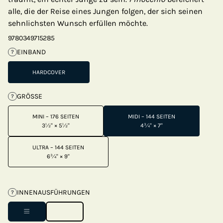
alle, die der Reise eines Jungen folgen, der sich seinen
sehnlichsten Wunsch erfüllen möchte.
9780349715285
EINBAND
?
HARDCOVER
GRÖSSE
?
MINI – 176 SEITEN
MIDI – 144 SEITEN
3½" × 5½"
4¾" × 7"
ULTRA – 144 SEITEN
6¾" × 9"
INNENAUSFÜHRUNGEN
?