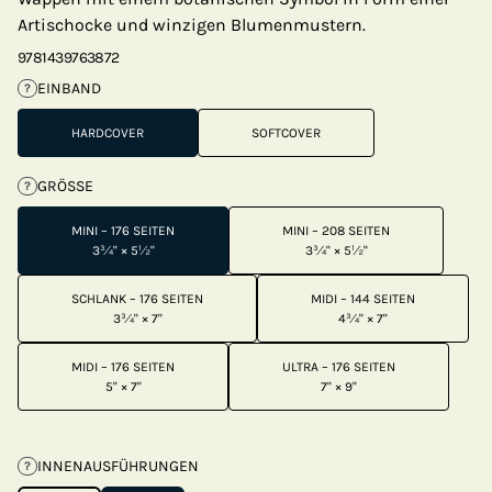
Artischocke und winzigen Blumenmustern.
9781439763872
EINBAND
?
HARDCOVER
SOFTCOVER
GRÖSSE
?
MINI – 176 SEITEN
MINI – 208 SEITEN
3¾" × 5½"
3¾" × 5½"
SCHLANK – 176 SEITEN
MIDI – 144 SEITEN
3¾" × 7"
4¾" × 7"
MIDI – 176 SEITEN
ULTRA – 176 SEITEN
5" × 7"
7" × 9"
INNENAUSFÜHRUNGEN
?