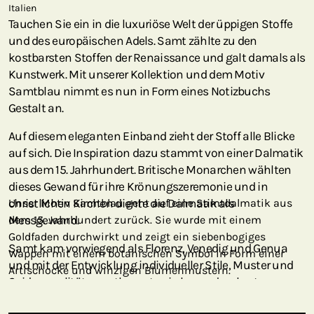
Italien
Tauchen Sie ein in die luxuriöse Welt der üppigen Stoffe
und des europäischen Adels. Samt zählte zu den
kostbarsten Stoffen der Renaissance und galt damals als
Kunstwerk. Mit unserer Kollektion und dem Motiv
Samtblau nimmt es nun in Form eines Notizbuchs
Gestalt an.
Auf diesem eleganten Einband zieht der Stoff alle Blicke
auf sich. Die Inspiration dazu stammt von einer Dalmatik
aus dem 15. Jahrhundert. Britische Monarchen wählten
dieses Gewand für ihre Krönungszeremonie und in
christlichen Kirchen diente die Dalmatik als
Unser Motiv Samtblau geht auf eine Samtdalmatik aus
Messgewand.
dem 15. Jahrhundert zurück. Sie wurde mit einem
Goldfaden durchwirkt und zeigt ein siebenbogiges
Samt kam vorwiegend als Florenz, Venedig und Genua
Wappen mit einem botanischen Symbol in Form einer
und mit der Entwicklung individueller Stile, Muster und
Artischocke und winzigen Blumenmustern.
Seidenqualitäten entbrannte ein besonders harter
Wettbewerb zwischen den Zentren der Webkunst.