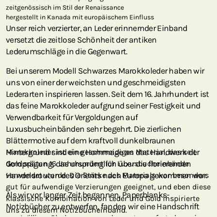
zeitgenössisch im Stil der Renaissance
hergestellt in Kanada mit europäischem Einfluss
Unser reich verzierter, an Leder erinnernder Einband
versetzt die zeitlose Schönheit der antiken
Lederumschläge in die Gegenwart.
Bei unserem Modell Schwarzes Marokkoleder haben wir
uns von einer der weichsten und geschmeidigsten
Lederarten inspirieren lassen. Seit dem 16. Jahrhundert ist
das feine Marokkoleder aufgrund seiner Festigkeit und
Verwendbarkeit für Vergoldungen auf
Luxusbucheinbänden sehr begehrt. Die zierlichen
Blättermotive auf dem kraftvoll dunkelbraunen
Hintergrund sind eine Hommage an das Handwerk der
Marokkoleder ist ein geschmeidiges Material, das seit
Goldprägung, das ursprünglich über die florierenden
dem späten 16. Jahrhundert für Luxusbucheinbände
Handelsrouten des Orients nach Europa gekommen war.
verwendet wurde. Die Stärke des Materials war besonders
gut für aufwendige Verzierungen geeignet, und eben diese
Als wir vor langer Zeit begannen, Paperblanks-
klassische Kombination von Leder und Gold inspirierte
Notizbücher zu entwerfen, fanden wir eine Handschrift
uns zu diesem Notizbucheinband.