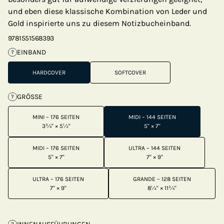
und eben diese klassische Kombination von Leder und
Gold inspirierte uns zu diesem Notizbucheinband.
9781551568393
EINBAND
?
HARDCOVER
SOFTCOVER
GRÖSSE
?
MINI – 176 SEITEN
MIDI – 144 SEITEN
3¾" × 5½"
5" × 7"
MIDI – 176 SEITEN
ULTRA – 144 SEITEN
5" × 7"
7" × 9"
ULTRA – 176 SEITEN
GRANDE – 128 SEITEN
7" × 9"
8¼" × 11¾"