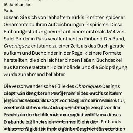
16. Jahrhundert
Paris
Lassen Sie sich von lebhaftem Türkis inmitten goldener
Ornamente zu Ihren Aufzeichnungen inspirieren. Diese
Einbandgestaltung beruht auf einem erstmals 1514 von
Salel Binder in Paris veröffentlichten Einband. Der Band,
Chroniques,
entstand zu einer Zeit, als das Buch gerade
aufkam und Buchbinder in der Regel kleinere Formate
herstellten, die sich leichter binden ließen. Buchdeckel
aus Karton ersetzten Holzeinbände und die Goldprägung
wurde zunehmend beliebter.
Die verschwenderische Fülle des
Chroniques
-Designs
zeugt von der ganzen Pracht, die in der Renaissance
Dieser Einband beruht auf jenem eines Buchs mit dem
jeglicher Dekoration zugrunde lag, ob in der Architektur,
Titel
Chroniques,
das 1514 von Salel Binder in Paris
der Kunst oder allen anderen Facetten des kulturellen
veröffentlicht wurde. Das üppige Design zeugt von der
Lebens. In den schillernden ozeanblauen Tiefen dieses
Pracht, die in der Renaissance jeglicher Dekoration
Einbands eröffnen sich Ihnen vielleicht die
zugrunde lag. In den ozeanblauen Tiefen des Einbands
Vielschichtigkeiten Ihrer eigenen Geschichten oder die
erkennen Sie die Komplexität Ihrer eigenen Geschichten.