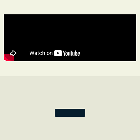
unendlichen Möglichkeiten des geschriebenen Wortes.
Zumindest hoffen wir, dass die Chroniken in Türkis Ihre
Gedanken nach Paris schweifen lassen – jene Stadt, die
jahrhundertelang ein Zentrum der Kunst, des
Verlagswesens und der Kultur darstellte.