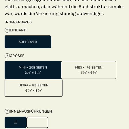
glatt zu machen, aber während die Buchstruktur simpler
war, wurde die Verzierung ständig aufwendiger.
9781439796283
EINBAND
?
SOFTCOVER
GRÖSSE
?
MINI – 208 SEITEN
MIDI – 176 SEITEN
3½" × 5½"
4¾" × 6¾"
ULTRA – 176 SEITEN
6¾" × 8¾"
INNENAUSFÜHRUNGEN
?