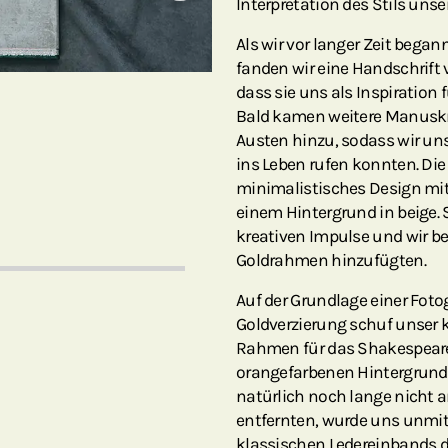
Interpretation des Stils unse
Als wir vor langer Zeit bega
fanden wir eine Handschrift
dass sie uns als Inspiration
Bald kamen weitere Manuskr
Austen hinzu, sodass wir un
ins Leben rufen konnten. Die 
minimalistisches Design mit
einem Hintergrund in beige.
kreativen Impulse und wir b
Goldrahmen hinzufügten.
Auf der Grundlage einer Foto
Goldverzierung schuf unser k
Rahmen für das Shakespeare
orangefarbenen Hintergrund
natürlich noch lange nicht a
entfernten, wurde uns unmitt
klassischen Ledereinbands d