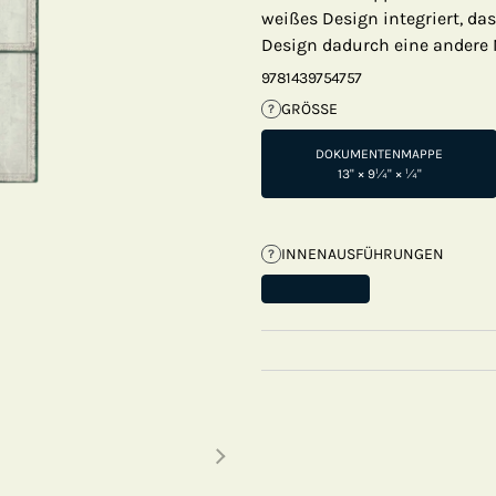
weißes Design integriert, da
Design dadurch eine andere N
9781439754757
GRÖSSE
?
DOKUMENTENMAPPE
13" × 9¼" × ¼"
INNENAUSFÜHRUNGEN
?
Next thumbnails