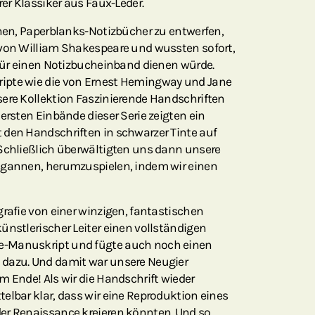
rer Klassiker aus Faux-Leder.
nnen, Paperblanks-Notizbücher zu entwerfen,
 von William Shakespeare und wussten sofort,
 für einen Notizbucheinband dienen würde.
ipte wie die von Ernest Hemingway und Jane
sere Kollektion Faszinierende Handschriften
ersten Einbände dieser Serie zeigten ein
 den Handschriften in schwarzer Tinte auf
 Schließlich überwältigten uns dann unsere
egannen, herumzuspielen, indem wir einen
grafie von einer winzigen, fantastischen
ünstlerischer Leiter einen vollständigen
-Manuskript und fügte auch noch einen
 dazu. Und damit war unsere Neugier
m Ende! Als wir die Handschrift wieder
elbar klar, dass wir eine Reproduktion eines
er Renaissance kreieren könnten. Und so