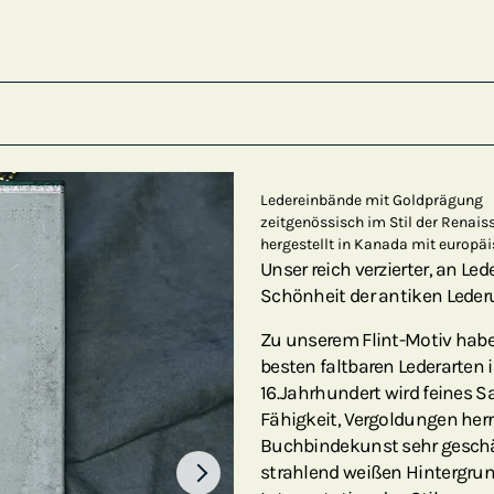
Ledereinbände mit Goldprägung
zeitgenössisch im Stil der Renais
hergestellt in Kanada mit europä
Unser reich verzierter, an Led
Schönheit der antiken Leder
Zu unserem Flint-Motiv habe
besten faltbaren Lederarten 
16. Jahrhundert wird feines S
Fähigkeit, Vergoldungen herrl
Buchbindekunst sehr geschät
strahlend weißen Hintergrun