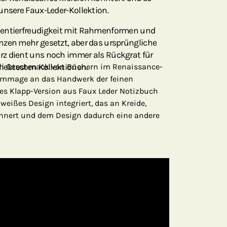
unsere Faux-Leder-Kollektion.
mentierfreudigkeit mit Rahmenformen und
nzen mehr gesetzt, aber das ursprüngliche
z dient uns noch immer als Rückgrat für
liebtesten Kollektionen.
den Geschmack von Büchern im Renaissance-
 Hommage an das Handwerk der feinen
es Klapp-Version aus Faux Leder Notizbuch
 weißes Design integriert, das an Kreide,
rinnert und dem Design dadurch eine andere