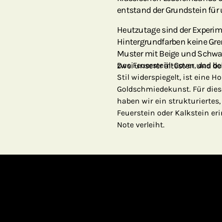
entstand der Grundstein für 
Heutzutage sind der Experi
Hintergrundfarben keine Gre
Muster mit Beige und Schwar
zwei unserer ältesten und be
Das Feuerstein-Cover, das 
Stil widerspiegelt, ist eine
Goldschmiedekunst. Für dies
haben wir ein strukturiertes,
Feuerstein oder Kalkstein e
Note verleiht.