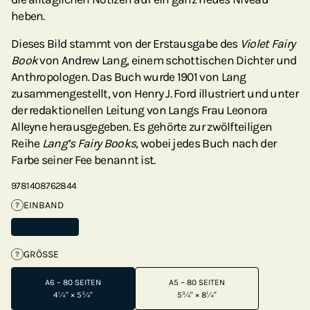
heben.
Dieses Bild stammt von der Erstausgabe des
Violet Fairy
Book
von Andrew Lang, einem schottischen Dichter und
Anthropologen. Das Buch wurde 1901 von Lang
zusammengestellt, von Henry J. Ford illustriert und unter
der redaktionellen Leitung von Langs Frau Leonora
Alleyne herausgegeben. Es gehörte zur zwölfteiligen
Reihe
Lang’s Fairy Books,
wobei jedes Buch nach der
Farbe seiner Fee benannt ist.
9781408762844
EINBAND
?
GRÖSSE
?
A6 – 80 SEITEN
A5 – 80 SEITEN
4¼" × 5¾"
5¾" × 8¼"