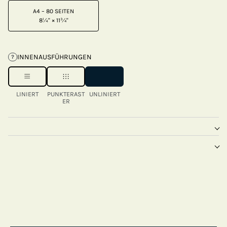
A4 – 80 SEITEN
8¼" × 11¾"
INNENAUSFÜHRUNGEN
?
LINIERT
PUNKTERAST
UNLINIERT
ER