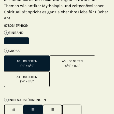
Themen wie antiker Mythologie und zeitgenössischer
Spiritualität spricht es ganz sicher Ihre Liebe für Bücher
an!
9780349714929
EINBAND
?
GRÖSSE
?
A6 – 80 SEITEN
A5 – 80 SEITEN
4¼" × 5¾"
5¾" × 8¼"
A4 – 80 SEITEN
8¼" × 11¾"
INNENAUSFÜHRUNGEN
?