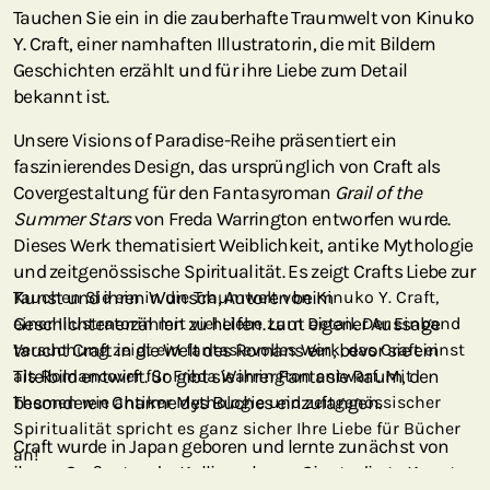
Tauchen Sie ein in die zauberhafte Traumwelt von Kinuko
Y. Craft, einer namhaften Illustratorin, die mit Bildern
Geschichten erzählt und für ihre Liebe zum Detail
bekannt ist.
Unsere Visions of Paradise-Reihe präsentiert ein
faszinierendes Design, das ursprünglich von Craft als
Covergestaltung für den Fantasyroman
Grail of the
Summer Stars
von Freda Warrington entworfen wurde.
Dieses Werk thematisiert Weiblichkeit, antike Mythologie
und zeitgenössische Spiritualität. Es zeigt Crafts Liebe zur
Kunst und ihren Wunsch, Autoren beim
Tauchen Sie ein in die Traumwelt von Kinuko Y. Craft,
Geschichtenerzählen zu helfen. Laut eigener Aussage
einer Illustratorin mit viel Liebe zum Detail. Der Einband
taucht Craft in die Welt des Romans ein, bevor sie ein
Versuchung zeigt ein fantasievolles Werk, das Craft einst
Titelbild entwirft. So gibt sie ihrer Fantasie Raum, den
als Romancover für Freda Warrington entwarf. Mit
besonderen Charme des Buches einzufangen.
Themen wie antiker Mythologie und zeitgenössischer
Spiritualität spricht es ganz sicher Ihre Liebe für Bücher
Craft wurde in Japan geboren und lernte zunächst von
an!
ihrem Großvater, der Kalligraph war. Sie studierte Kunst