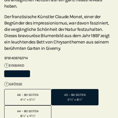
heben.
Der französische Künstler Claude Monet, einer der
Begründer des Impressionismus, war davon fasziniert,
die vergängliche Schönheit der Natur festzuhalten.
Dieses bravouröse Blumenbild aus dem Jahr 1897 zeigt
ein leuchtendes Bett von Chrysanthemen aus seinem
berühmten Garten in Giverny.
9781408762714
EINBAND
?
GRÖSSE
?
A6 – 80 SEITEN
A5 – 80 SEITEN
4¼" × 5¾"
5¾" × 8¼"
A4 – 80 SEITEN
8¼" × 11¾"