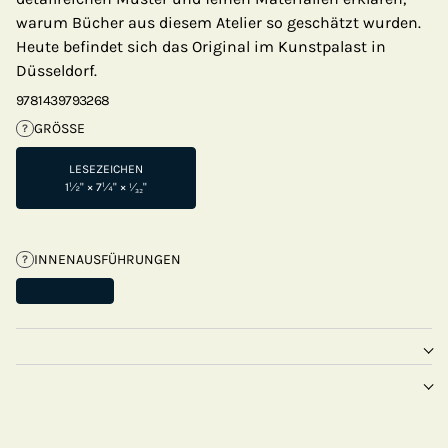
warum Bücher aus diesem Atelier so geschätzt wurden.
Heute befindet sich das Original im Kunstpalast in
Düsseldorf.
9781439793268
GRÖSSE
?
LESEZEICHEN
1½" × 7¼" × ¹⁄₃₂"
INNENAUSFÜHRUNGEN
?