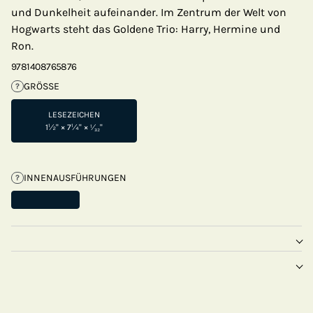
und Dunkelheit aufeinander. Im Zentrum der Welt von
Hogwarts steht das Goldene Trio: Harry, Hermine und
Ron.
9781408765876
GRÖSSE
?
LESEZEICHEN
1½" × 7¼" × ¹⁄₃₂"
INNENAUSFÜHRUNGEN
?