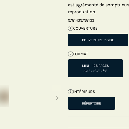
est agrémenté de somptueu
reproduction.
9781439798133
COUVERTURE
?
COUVERTURE RIGIDE
FORMAT
?
MINI – 128 PAGES
3½" × 5½" × ½"
Next thumbnails
INTÉRIEURS
?
RÉPERTOIRE