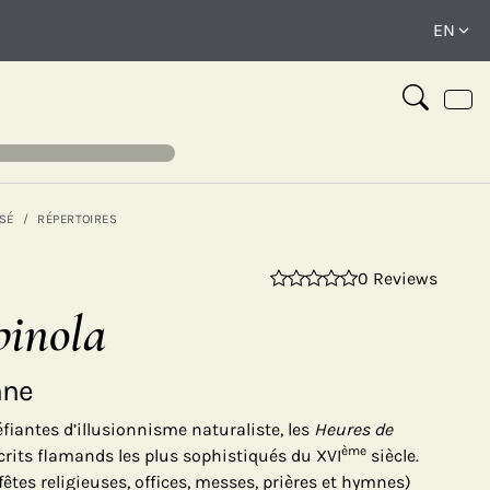
SÉ
RÉPERTOIRES
0 Reviews
⤢
pinola
nne
iantes d’illusionnisme naturaliste, les
Heures de
ème
rits flamands les plus sophistiqués du XVI
siècle.
êtes religieuses, offices, messes, prières et hymnes)