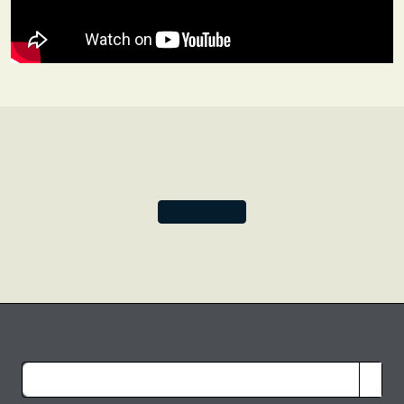
persistait toutefois à produire des madrigaux, des odes,
épitres, poèmes et histoires ésotériques. Une rumeur
courait qu’il assurait le succès de ses pièces en achetant
lui-même toutes les places du théâtre et il est mort sans-
le-sou, en 1780, ayant gaspillé la fortune dont il avait
hérité. Bien que son héritage ne soit pas nécessairement
celui d’un grand maître, il est difficile de ne pas admirer
son désir incandescent de créer.