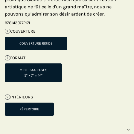
artistique ne fût celle d’un grand maître, nous ne
pouvons qu’admirer son désir ardent de créer.
9781439772171
COUVERTURE
?
COUVERTURE RIGIDE
FORMAT
?
MIDI – 144 PAGES
5" × 7" × ¾"
INTÉRIEURS
?
RÉPERTOIRE