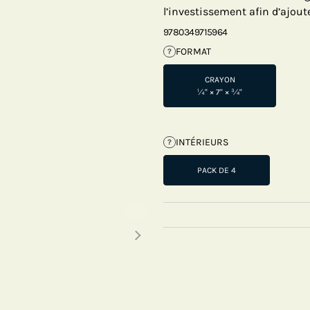
l’investissement afin d’ajout
9780349715964
FORMAT
?
CRAYON
¼" × 7" × ¾"
INTÉRIEURS
?
PACK DE 4
Next thumbnails