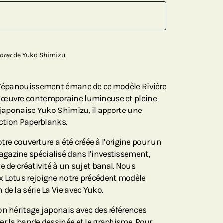
orer
de Yuko Shimizu
 d’épanouissement émane de ce modèle Rivière
e œuvre contemporaine lumineuse et pleine
o-japonaise Yuko Shimizu, il apporte une
ection Paperblanks.
notre couverture a été créée à l’origine pour un
gazine spécialisé dans l’investissement,
e de créativité à un sujet banal. Nous
x Lotus rejoigne notre précédent modèle
de la série La Vie avec Yuko.
on héritage japonais avec des références
er la bande dessinée et le graphisme. Pour