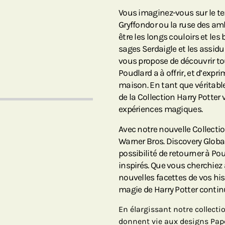
Vous imaginez-vous sur le te
Gryffondor ou la ruse des am
être les longs couloirs et l
sages Serdaigle et les assidu
vous propose de découvrir tou
Poudlard a à offrir, et d’exp
maison. En tant que véritable
de la Collection Harry Potte
expériences magiques.
Avec notre nouvelle Collectio
Warner Bros. Discovery Glob
possibilité de retourner à P
inspirés. Que vous cherchiez
nouvelles facettes de vos hist
magie de Harry Potter continu
En élargissant notre collect
donnent vie aux designs Pape