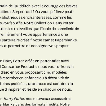
rrain de Quidditch avec le courage des braves
bitieux Serpentard ? Ou vous préférez peut-
es bibliothèques enchanteresses, comme les
s Poufsouffle. Notre Collection Harry Potter
tes les merveilles que l’école de sorcellerie de
rimer fièrement votre appartenance à une
 partenaire créatif, votre carnet Paperblanks
r vous permettra de consigner vos propres
n Harry Potter, créée en partenariat avec
al Consumer Products, nous vous offrons la
oudlard en vous proposant cinq modèles
 à retomber en enfance ou à découvrir de
oires préférées, une chose est certaine : la
e d’inspirer, et réside en chacun de nous.
ion
Harry Potter
, nos nouveaux accessoires
rblanks dans des formats inédits. Notre