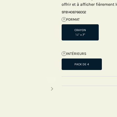
offrir et à afficher fièrement
9781408766002
FORMAT
?
CRAYON
¼" × 7"
INTÉRIEURS
?
PACK DE 4
Next thumbnails