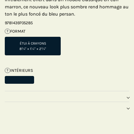
marron, ce nouveau look plus sombre rend hommage au
ton le plus foncé du bleu persan.
9781439705285
FORMAT
?
ÉTUI À CRAYONS
8¾" × 1¼" × 2¾"
INTÉRIEURS
?