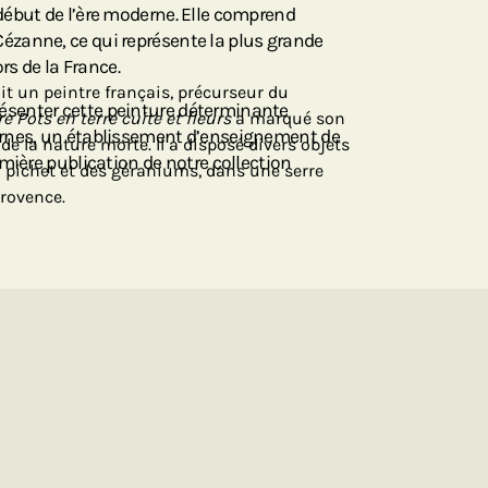
ébut de l’ère moderne. Elle comprend
zanne, ce qui représente la plus grande
ors de la France.
it un peintre français, précurseur du
senter cette peinture déterminante
e Pots en terre cuite et fleurs
a marqué son
rnes, un établissement d’enseignement de
de la nature morte. Il a disposé divers objets
mière publication de notre collection
pichet et des géraniums, dans une serre
Provence.