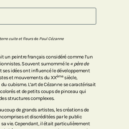
terre cuite et fleurs
de
Paul Cézanne
ait un peintre français considéré comme l’un
sionnistes. Souvent surnommé le
« père de
et ses idées ont influencé le développement
ème
istes et mouvements du XX
siècle,
u cubisme. L’art de Cézanne se caractérisait
colorés et de petits coups de pinceau qui
des structures complexes.
ucoup de grands artistes, les créations de
comprises et discréditées par le public
sa vie. Cependant, il était particulièrement