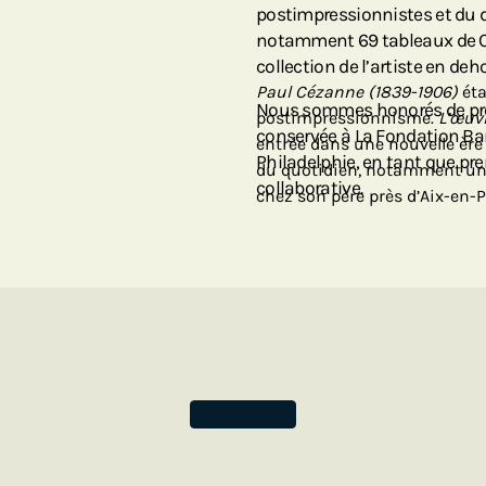
postimpressionnistes et du d
notamment 69 tableaux de Cé
collection de l’artiste en deh
Paul Cézanne (1839-1906)
éta
Nous sommes honorés de pré
postimpressionnisme.
L’œuvr
conservée à La Fondation Ba
entrée dans une nouvelle ère 
Philadelphie, en tant que pre
du quotidien, notamment un 
collaborative.
chez son père près d’Aix-en-