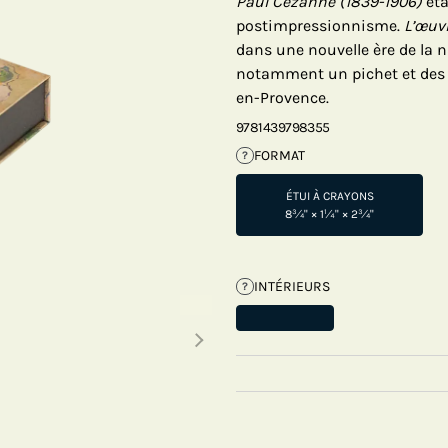
Paul Cézanne (1839-1906)
éta
postimpressionnisme.
L’œuvr
dans une nouvelle ère de la n
notamment un pichet et des 
en-Provence.
9781439798355
FORMAT
?
ÉTUI À CRAYONS
8¾" × 1¼" × 2¾"
INTÉRIEURS
?
Next thumbnails