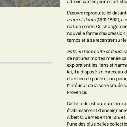
admiré par les jeunes artist
L’œuvre reproduite ici datant
cuite et fleurs
(1891-1892), a 
nature morte. Ce changement 
nouvelle forme d’expression
temps et à se recentrer sur le
Pots en terre cuite et fleurs
so
de natures mortes menée par
exploraient les liens et harm
Ici, il a disposé un morceau 
d’un lien de paille et un pic
l’intérieur de la serre située 
Provence.
Cette toile est aujourd’hui c
établissement d’enseignement
Albert C. Barnes entre 1912 et
l’une des plus belles collec