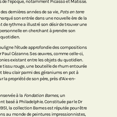
es de l’époque, notamment Picasso et Matisse.
 des dernières années de sa vie,
Pots en terre
marqué son entrée dans une nouvelle ère de la
de rythme a illustré son désir de trouver une
 personnelle en cherchant à prendre son
 quotidien.
uligne l’étude approfondie des compositions
 Paul Cézanne. Ses œuvres, comme celle-ci,
onies existant entre les objets du quotidien.
de tissu rouge, une bouteille de rhum entourée
het bleu clair parmi des géraniums en pot à
sur la propriété de son père, près d’Aix-en-
onservée à la
Fondation Barnes
, un
 basé à Philadelphie. Constituée par le Dr
 1951, la collection Barnes est réputée pour être
tions au monde de peintures impressionnistes,