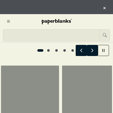
CHAPITRE DE VOUS
×
DÉCOUVREZ LE PLANIFICATEUR SUR 12 MOIS
Conçu pour chaque chapitre de vous, 1 / 5