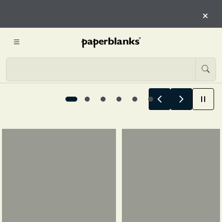
COMMENCENT ICI
×
COMMENCER L’EXPLORATION
Les histoires d’été commencent ici, 1 / 6