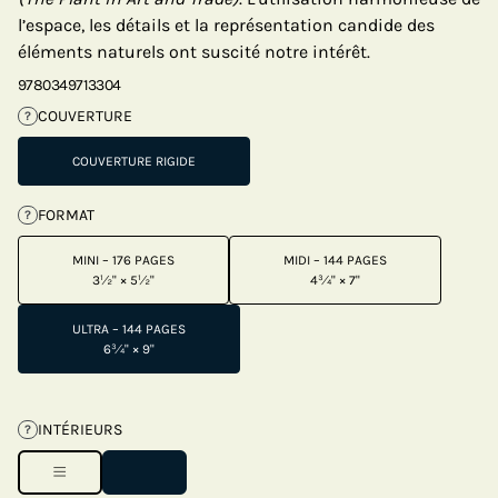
l’espace, les détails et la représentation candide des
éléments naturels ont suscité notre intérêt.
9780349713304
COUVERTURE
?
COUVERTURE RIGIDE
FORMAT
?
MINI – 176 PAGES
MIDI – 144 PAGES
3½" × 5½"
4¾" × 7"
ULTRA – 144 PAGES
6¾" × 9"
INTÉRIEURS
?