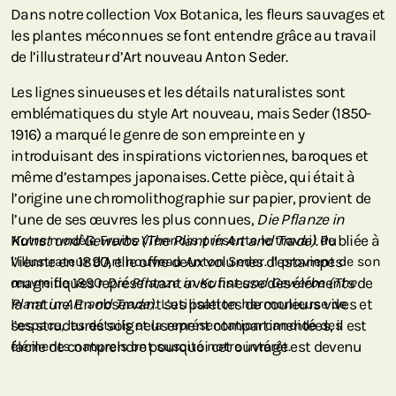
Dans notre collection Vox Botanica, les fleurs sauvages et
les plantes méconnues se font entendre grâce au travail
de l’illustrateur d’Art nouveau Anton Seder.
Les lignes sinueuses et les détails naturalistes sont
emblématiques du style Art nouveau, mais Seder (1850-
1916) a marqué le genre de son empreinte en y
introduisant des inspirations victoriennes, baroques et
même d’estampes japonaises. Cette pièce, qui était à
l’origine une chromolithographie sur papier, provient de
l’une de ses œuvres les plus connues,
Die Pflanze in
Kunst und Gewerbe (The Plant in Art and Trade)
Notre modèle Fruits Viennois présente le travail de
. Publiée à
Vienne en 1890, elle offre deux volumes d’estampes
l’illustrateur d’Art nouveau Anton Seder. Il provient de son
magnifiques représentant avec finesse des éléments de
œuvre de 1890
Die Pflanze in Kunst und Gewerbe (The
la nature. En observant ses palettes de couleurs vives et
Plant in Art and Trade)
. L’utilisation harmonieuse de
ses structures soigneusement compartimentées, il est
l’espace, les détails et la représentation candide des
facile de comprendre pourquoi cet ouvrage est devenu
éléments naturels ont suscité notre intérêt.
une œuvre phare du mouvement Art nouveau.