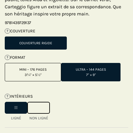
Carteggio figure un extrait de sa correspondance. Que
son héritage inspire votre propre main.
9781439729137
COUVERTURE
?
COUVERTURE RIGIDE
FORMAT
?
MINI – 176 PAGES
ULTRA – 144 PAGES
3¾" × 5½"
7" × 9"
INTÉRIEURS
?
LIGNÉ
NON LIGNÉ