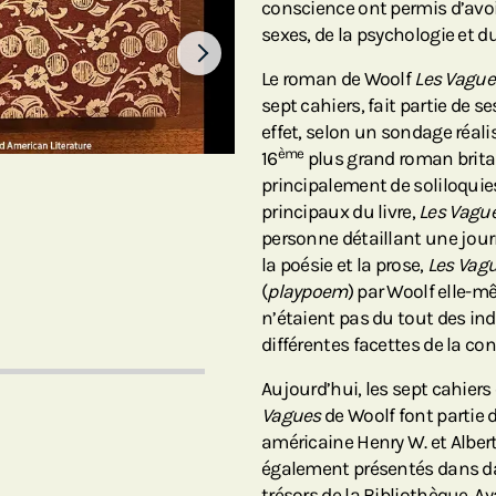
conscience ont permis d’avoir
sexes, de la psychologie et d
Le roman de Woolf
Les Vague
sept cahiers, fait partie de 
effet, selon un sondage réali
ème
16
plus grand roman brit
principalement de soliloquie
principaux du livre,
Les Vagu
personne détaillant une journé
la poésie et la prose,
Les Vag
(
playpoem
) par Woolf elle-m
n’étaient pas du tout des ind
différentes facettes de la co
Aujourd’hui, les sept cahie
Vagues
de Woolf font partie d
américaine Henry W. et Albert 
également présentés dans da
trésors de la Bibliothèque. 