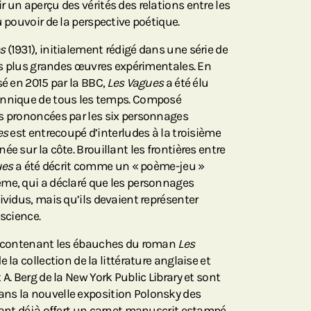
 un aperçu des vérités des relations entre les
u pouvoir de la perspective poétique.
s
(1931), initialement rédigé dans une série de
ses plus grandes œuvres expérimentales. En
sé en 2015 par la BBC,
Les Vagues
a été élu
annique de tous les temps. Composé
s prononcées par les six personnages
es
est entrecoupé d’interludes à la troisième
e sur la côte. Brouillant les frontières entre
ues
a été décrit comme un « poème-jeu »
ême, qui a déclaré que les personnages
ividus, mais qu’ils devaient représenter
nscience.
rs contenant les ébauches du roman
Les
e la collection de la littérature anglaise et
A. Berg de la New York Public Library et sont
ns la nouvelle exposition Polonsky des
Ayant déjà offert un carnet manuscrit estampé