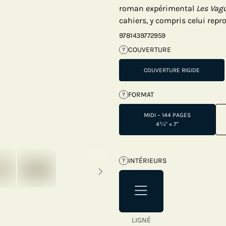
roman expérimental
Les Vag
cahiers, y compris celui repro
9781439772959
COUVERTURE
?
COUVERTURE RIGIDE
FORMAT
?
MIDI – 144 PAGES
4¾" × 7"
Next thumbnails
INTÉRIEURS
?
LIGNÉ