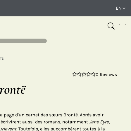
TS
0 Reviews
⤢
rontë
 la page d’un carnet des sœurs Brontë. Après avoir
rs écrivirent aussi des romans, notamment
Jane Eyre,
rlevent.
Toutefois, elles succombèrent toutes à la