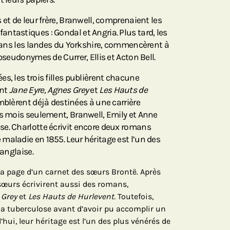
 et de leur frère, Branwell, comprenaient les
ntastiques : Gondal et Angria. Plus tard, les
 dans les landes du Yorkshire, commencèrent à
pseudonymes de Currer, Ellis et Acton Bell.
s, les trois filles publièrent chacune
ent
Jane Eyre, Agnes Grey
et
Les Hauts de
mblèrent déjà destinées à une carrière
es mois seulement, Branwell, Emily et Anne
e. Charlotte écrivit encore deux romans
maladie en 1855. Leur héritage est l’un des
 anglaise.
 la page d’un carnet des sœurs Brontë. Après
s sœurs écrivirent aussi des romans,
 Grey
et
Les Hauts de Hurlevent.
Toutefois,
la tuberculose avant d’avoir pu accomplir un
d’hui, leur héritage est l’un des plus vénérés de