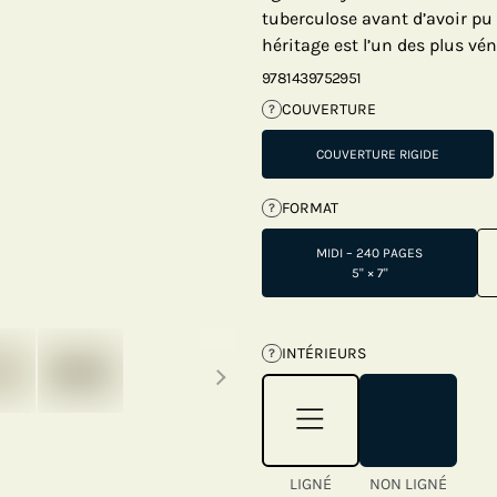
tuberculose avant d’avoir pu 
héritage est l’un des plus vén
9781439752951
COUVERTURE
?
COUVERTURE RIGIDE
FORMAT
?
MIDI – 240 PAGES
5" × 7"
Next thumbnails
INTÉRIEURS
?
LIGNÉ
NON LIGNÉ