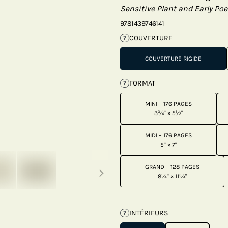
Sensitive Plant and Early Po
9781439746141
COUVERTURE
?
COUVERTURE RIGIDE
FORMAT
?
MINI – 176 PAGES
3¾" × 5½"
MIDI – 176 PAGES
5" × 7"
Next thumbnails
GRAND – 128 PAGES
8¼" × 11¾"
INTÉRIEURS
?