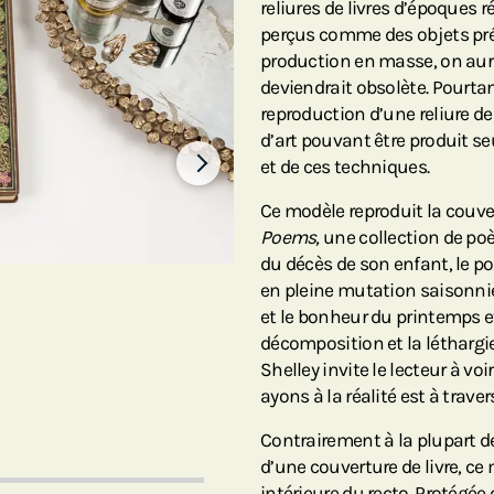
reliures de livres d’époques r
perçus comme des objets préci
production en masse, on aurait
deviendrait obsolète. Pourta
reproduction d’une reliure de 
d’art pouvant être produit 
et de ces techniques.
Ce modèle reproduit la couve
Poems,
une collection de poè
du décès de son enfant, le poè
en pleine mutation saisonniè
et le bonheur du printemps et
décomposition et la léthargie
Shelley invite le lecteur à 
ayons à la réalité est à trav
Contrairement à la plupart d
d’une couverture de livre, ce 
intérieure du recto. Protégée c