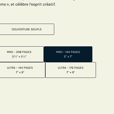
ems
», et célèbre l’esprit créatif.
COUVERTURE SOUPLE
MINI – 208 PAGES
MIDI – 144 PAGES
3¾" × 5½"
5" × 7"
ULTRA – 144 PAGES
ULTRA – 176 PAGES
7" × 9"
7" × 9"