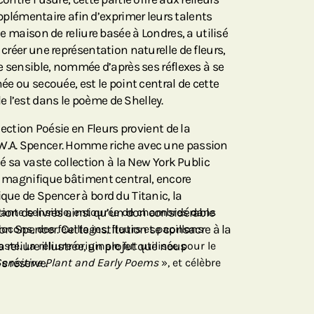
émentaire afin d’exprimer leurs talents
une maison de reliure basée à Londres, a utilisé
 créer une représentation naturelle de fleurs,
nte sensible, nommée d’après ses réflexes à se
hée ou secouée, est le point central de cette
 l’est dans le poème de Shelley.
llection Poésie en Fleurs provient de la
 W.A. Spencer. Homme riche avec une passion
gué sa vaste collection à la New York Public
on magnifique bâtiment central, encore
ique de Spencer à bord du Titanic, la
tion de livres ainsi qu’un don considérable
lante sensible, entourée de chambres dans
ion Spencer. Cette institution se consacre à la
ocons, des feuillages, fleurs et papillons
a reliure illustrée, un projet que nous
ste. La reliure originale fut utilisée pour le
 réserve.
ensitive Plant and Early Poems
», et célèbre