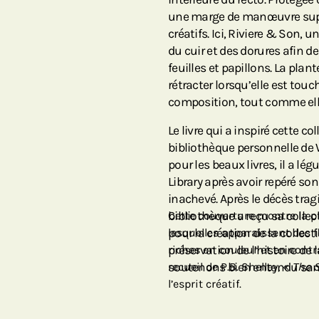
une marge de manœuvre suppl
créatifs. Ici, Riviere & Son, 
du cuir et des dorures afin de
feuilles et papillons. La pla
rétracter lorsqu’elle est touc
composition, tout comme elle
Le livre qui a inspiré cette co
bibliothèque personnelle de
pour les beaux livres, il a lé
Library après avoir repéré s
inachevé. Après le décès trag
bibliothèque a reçu sa collec
Cette couverture montre la p
pour la création de la collect
lesquelles apparaissent des fl
préservation de l’histoire de l
riches en couleur et en contra
soutenons bien entendu sans
recueil de P.B. Shelley, «
The S
l’esprit créatif.