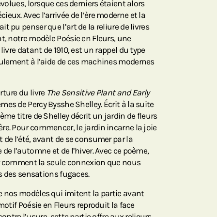
évolues, lorsque ces derniers étaient alors
eux. Avec l’arrivée de l’ère moderne et la
 pu penser que l’art de la reliure de livres
nt, notre modèle Poésie en Fleurs, une
livre datant de 1910, est un rappel du type
seulement à l’aide de ces machines modernes
rture du livre
The Sensitive Plant and Early
mes de Percy Bysshe Shelley. Écrit à la suite
me titre de Shelley décrit un jardin de fleurs
re. Pour commencer, le jardin incarne la joie
 de l’été, avant de se consumer par la
 de l’automne et de l’hiver. Avec ce poème,
voir comment la seule connexion que nous
ers des sensations fugaces.
e nos modèles qui imitent la partie avant
motif Poésie en Fleurs reproduit la face
ontre l’usure, cette partie offre aux relieurs