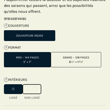
des saisons qui passent, ainsi que les possibilités
qu’elles nous offrent.
9781439744185
COUVERTURE
?
COUVERTURE RIGIDE
FORMAT
?
MIDI – 144 PAGES
GRAND – 128 PAGES
5" × 7"
8¼" × 11¾"
INTÉRIEURS
?
LIGNÉ
NON LIGNÉ