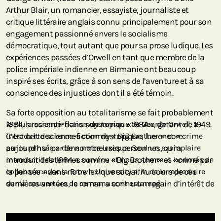
Arthur Blair, un romancier, essayiste, journaliste et
critique littéraire anglais connu principalement pour son
engagement passionné envers le socialisme
démocratique, tout autant que pour sa prose ludique. Les
expériences passées d’Orwell en tant que membre de la
police impériale indienne en Birmanie ont beaucoup
inspiré ses écrits, grâce à son sens de l’aventure et à sa
conscience des injustices dont il a été témoin.
Sa forte opposition au totalitarisme se fait probablement
le plus ressentir dans son roman « 1984 », datant de 1949.
1984,
la science-fiction dystopique de George Orwell, a
C’est cette science-fiction dystopique, lue encore
introduit des termes comme « Big Brother » et « crime
aujourd’hui par de nombreuses personnes, qui a
par la pensée » dans notre lexique. Seul un exemplaire
introduit des termes comme « Big Brother » et « crime par
manuscrit de 1984 a survécu et nous sommes honorés de
la pensée » dans notre lexique social. Au cours de ces
collaborer avec la Brown University afin de le reproduire
dernières années, le roman a connu un regain d’intérêt de
sur la couverture de ce manuscrit estampé.
la part du public, grimpant en tête des listes de
bestsellers en raison de son importance déconcertante
dans le climat socio-politique d’aujourd’hui.