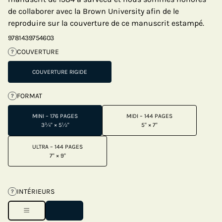
de collaborer avec la Brown University afin de le
reproduire sur la couverture de ce manuscrit estampé.
9781439754603
COUVERTURE
?
COUVERTURE RIGIDE
FORMAT
?
MINI – 176 PAGES
MIDI – 144 PAGES
3¾" × 5½"
5" × 7"
ULTRA – 144 PAGES
7" × 9"
INTÉRIEURS
?