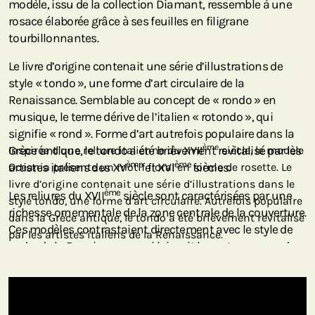
modèle, issu de la collection Diamant, ressemble à une
rosace élaborée grâce à ses feuilles en filigrane
tourbillonnantes.
Le livre d’origine contenait une série d’illustrations de
style « tondo », une forme d’art circulaire de la
Renaissance. Semblable au concept de « rondo » en
musique, le terme dérive de l’italien « rotondo », qui
signifie « rond ». Forme d’art autrefois populaire dans la
ème
Grèce antique, le tondo a été brièvement revitalisé par les
Inspirée d’une reliure italienne du XVII
siècle, le modèle
ème
ème
artistes italiens des XV
Oceania présente un motif floral en forme de rosette. Le
et XVI
siècles.
livre d’origine contenait une série d’illustrations dans le
ème
Les reliures du XVII
siècle sont caractérisées par une
style tondo, une forme d’art circulaire. Autrefois populaire
richesse ornementale de la zone centrale de la couverture.
dans la Grèce antique, le tondo a été brièvement revitalisé
Ces modèles contrastaient directement avec le style de
par les artistes italiens de la Renaissance.
cadre de la Renaissance, qui laissait le centre en grande
partie sans ornements. Reproduisant de larges vrilles
formant un diamant en son centre, cette couverture est
un exemple classique du style de reliure de l’époque.