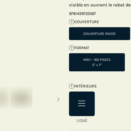
visible en ouvrant le rabat de
9781439722367
COUVERTURE
?
COUVERTURE RIGIDE
FORMAT
?
MIDI – 160 PAGES
5" × 7"
INTÉRIEURS
?
Next thumbnails
LIGNÉ