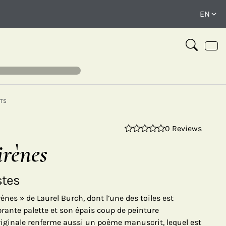
TS
0 Reviews
⤢
irènes
stes
ènes » de Laurel Burch, dont l’une des toiles est
ibrante palette et son épais coup de peinture
iginale renferme aussi un poème manuscrit, lequel est