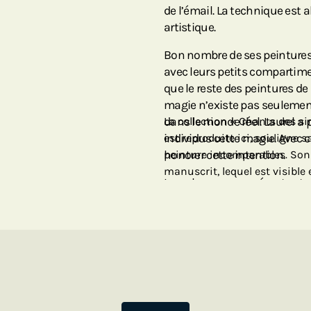
de l’émail. La technique est 
artistique.
Bon nombre de ses peintures 
avec leurs petits compartime
que le reste des peintures de
magie n’existe pas seulemen
dans le monde réel. Laurel a p
La collection « Chants des sir
individus cette magie. Avec 
est reproduite ici, souligne s
honorer cette intention.
peinture incomparables. Son
manuscrit, lequel est visible 
Laurel a commencé en tant qu
avec les autres en leur offrant
ensuite devenue une femme d’
merchandising. Et tout comme 
accessoires de mode et les a
continuent aujourd’hui d’égay