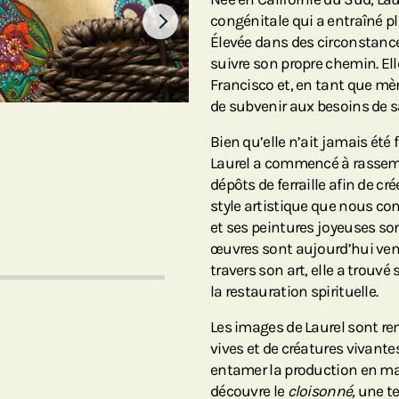
congénitale qui a entraîné pl
Élevée dans des circonstances
suivre son propre chemin. El
Francisco et, en tant que mèr
de subvenir aux besoins de sa
Bien qu’elle n’ait jamais été 
Laurel a commencé à rassemb
dépôts de ferraille afin de cr
style artistique que nous co
et ses peintures joyeuses so
œuvres sont aujourd’hui ven
travers son art, elle a trouvé
la restauration spirituelle.
Les images de Laurel sont re
vives et de créatures vivantes
entamer la production en mas
découvre le
cloisonné,
une te