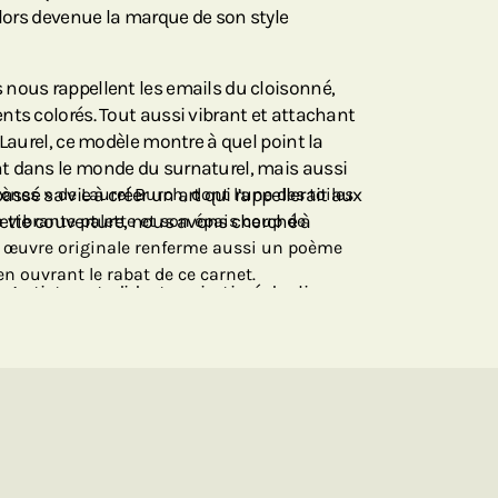
alors devenue la marque de son style
nous rappellent les emails du cloisonné,
nts colorés. Tout aussi vibrant et attachant
 Laurel, ce modèle montre à quel point la
t dans le monde du surnaturel, mais aussi
assé sa vie à créer un art qui rappellerait aux
ènes » de Laurel Burch, dont l’une des toiles
cette couverture, nous avons cherché à
a vibrante palette et son épais coup de
 œuvre originale renferme aussi un poème
en ouvrant le rabat de ce carnet.
’artiste autodidacte qui a tissé des liens
 les pièces qu’elle avait créées. Elle est
affaires pionnière à la tête d’un empire de
elle l’avait toujours souhaité, les bijoux,
rticles de maison ornés de ses peintures
er la vie des gens.