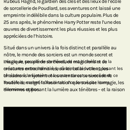
Rubeus Hagrid, le gardien des clés et des lieux de l’école
de sorcellerie de Poudlard, ses aventures ont laissé une
empreinte indélébile dans la culture populaire. Plus de
25 ans après, le phénomène Harry Potter reste l’une des
œuvres de divertissement les plus réussies et les plus
appréciées de l’histoire.
Situé dans un univers à la fois distinct et parallèle au
nôtre, le monde des sorciers est un monde secret et
magique, peuplé de sorcières, de magiciens et de
L’école de sorcellerie de Poudlard est le théâtre de la
créatures extraordinaires, où les balais volent, les
rencontre entre l’amitié, le destin et la lutte opposant les
chaudrons mijotent et les aventures se succèdent.
ténèbres à la lumière. Au centre de cet univers et de ce
Toutefois, malgré la fascination que suscite la magie, les
modèle de carnet trône le trio d’or formé par Harry,
dilemmes opposant la lumière aux ténèbres – et la raison
Hermione et Ron.
à la facilité – subsistent… Et ce sont ces choix qui
déterminent le cours de l’avenir.
Vous imaginez-vous sur le terrain de Quidditch avec le
courage des braves Gryffondor ou la ruse des ambitieux
Serpentard ? Ou vous préférez peut-être les longs couloirs