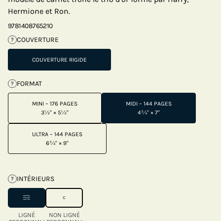
Hermione et Ron.
9781408765210
COUVERTURE
?
COUVERTURE RIGIDE
FORMAT
?
MINI – 176 PAGES
MIDI – 144 PAGES
3½" × 5½"
4¾" × 7"
ULTRA – 144 PAGES
6¾" × 9"
INTÉRIEURS
?
LIGNÉ
NON LIGNÉ