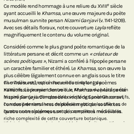
e
Ce modèle rend hommage à une reliure du XVIII
siècle
ayant accueilli le
Khamsa
, une œuvre majeure du poète
musulman sunnite persan
Nizami Ganjavi
(v. 1141-1209).
Avec ses détails floraux, notre couverture
Layla
reflète
magnifiquement le contenu du volume original.
Considéré comme le plus grand poète romantique de la
littérature persane et décrit comme un
« créateur de
scènes poétiques »
, Nizami a conféré à l’épopée persane
un caractère familier et éthéré. Le
Khamsa
, son œuvre la
plus célèbre (également connue en anglais sous le titre
Five Treasures
Ce modèle est inspiré d’une reliure datant du
), est un recueil de cinq longs poèmes
narratifs. Le premier d’entre eux,
XVIIIème siècle ayant accueilli le Khamsa du poète persan
Makhzan-ol-Asrâr
, a été
inspiré par
Nizami Ganjavi. Composé de cinq longs poèmes narratifs,
Le jardin clos de la vérité
de Sanai Ghaznavi,
l’un des premiers livres de poésie mystique soufie. Les
ce recueil de romances médiévales aborde les thèmes de
quatre autres poèmes sont des romances médiévales.
l’amour non réciproque, ce qui complète à merveille la
riche complexité de cette couverture botanique.
L’histoire d’amour de
Layla et Majnun
, écrite par Nizami, a
inspiré le tube
« Layla »
d’Eric Clapton, extrait de l’album