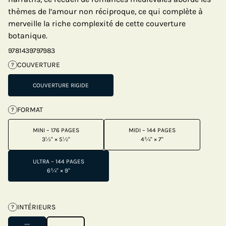
thèmes de l’amour non réciproque, ce qui complète à
merveille la riche complexité de cette couverture
botanique.
9781439797983
COUVERTURE
?
COUVERTURE RIGIDE
FORMAT
?
MINI – 176 PAGES
MIDI – 144 PAGES
3½" × 5½"
4¾" × 7"
ULTRA – 144 PAGES
6¾" × 9"
INTÉRIEURS
?