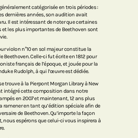
généralement catégorisée en trois périodes :
ses dernières années, son audition avait
. Il est intéressant de noter que certaines
 et les plus importantes de Beethoven sont
vie.
ur violon n°10 en sol majeur constitue la
e Beethoven. Celle-ci fut écrite en 1812 pour
loniste français de l’époque, et jouée pour la
hduke Rudolph, à qui l’œuvre est dédiée.
se trouve à la Pierpont Morgan Library à New
t intégré cette composition dans notre
tampés en 2007 et maintenant, 12 ans plus
a ramener en tant qu’édition spéciale afin de
ersaire de Beethoven. Qu’importe la façon
t, nous espérons que celui-ci vous inspirera à
re.