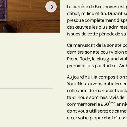
La carrière de Beethoven est 
début, milieu et fin. Durant 
presque complètement disparu
des œuvres les plus admirées
issues de cette période de sa 
Ce manuscrit de la sonate po
dernière sonate pour violon d
Pierre Rode, le plus grand vio
première fois par Rode et Arc
Aujourd’hui, la composition 
York. Nous avons initialemen
collection de manuscrits es
tard, nous sommes ravis de l
ème
commémorer le 250
anniv
dont vous utiliserez ce carne
créer votre propre chef d’œuv