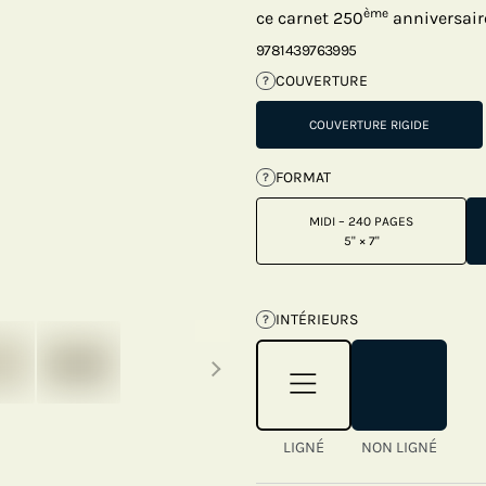
ème
ce carnet 250
anniversaire
9781439763995
COUVERTURE
?
COUVERTURE RIGIDE
FORMAT
?
MIDI – 240 PAGES
5" × 7"
INTÉRIEURS
?
Next thumbnails
LIGNÉ
NON LIGNÉ