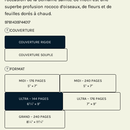
superbe profusion rococo d’oiseaux, de fleurs et de
feuilles dorés à chaud.
9781439744017
COUVERTURE
?
COUVERTURE RIGIDE
COUVERTURE SOUPLE
FORMAT
?
MIDI – 176 PAGES
MIDI – 240 PAGES
5" × 7"
5" × 7"
ULTRA – 144 PAGES
ULTRA – 176 PAGES
6¾" × 9"
7" × 9"
GRAND – 240 PAGES
8¼" × 11¾"