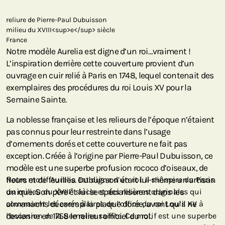
reliure de Pierre-Paul Dubuisson
milieu du XVIII<sup>e</sup> siècle
France
Notre modèle Aurelia est digne d’un roi…vraiment !
L’inspiration derrière cette couverture provient d’un
ouvrage en cuir relié à Paris en 1748, lequel contenait des
exemplaires des procédures du roi Louis XV pour la
Semaine Sainte.
La noblesse française et les relieurs de l’époque n’étaient
pas connus pour leur restreinte dans l’usage
d’ornements dorés et cette couverture ne fait pas
exception. Créée à l’origine par Pierre-Paul Dubuisson, ce
modèle est une superbe profusion rococo d’oiseaux, de
fleurs et de feuilles. Dubuisson était lui-même un artisan
Notre motif Aurelia est digne d’un roi. Il s’inspire du Paris
e
unique. Son père et lui se spécialisèrent dans les
du milieu du XVIII
siècle et des reliures originales qui
almanachs décorés à la plaque dorée, avant qu’il ne
couvraient les exemplaires de l’office du roi Louis XV à
devienne en 1758 le relieur officiel du roi.
l’occasion de la Semaine sainte. Ce motif est une superbe