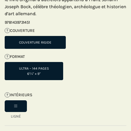
Joseph Bock, célèbre théologien, archéologue et historien
d’art allemand.
9781439731451
COUVERTURE
?
COUVERTURE RIGIDE
FORMAT
?
ULTRA – 144 PAGES
6¾" × 9"
INTÉRIEURS
?
LIGNÉ